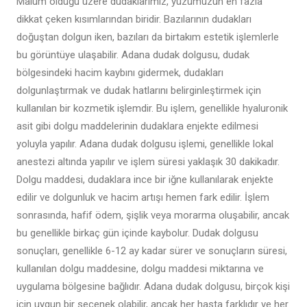
Malum olduğu üzere dudaklarımız, yüzümüzün en fazla
dikkat çeken kısımlarından biridir. Bazılarının dudakları
doğuştan dolgun iken, bazıları da birtakım estetik işlemlerle
bu görüntüye ulaşabilir. Adana dudak dolgusu, dudak
bölgesindeki hacim kaybını gidermek, dudakları
dolgunlaştırmak ve dudak hatlarını belirginleştirmek için
kullanılan bir kozmetik işlemdir. Bu işlem, genellikle hyaluronik
asit gibi dolgu maddelerinin dudaklara enjekte edilmesi
yoluyla yapılır. Adana dudak dolgusu işlemi, genellikle lokal
anestezi altında yapılır ve işlem süresi yaklaşık 30 dakikadır.
Dolgu maddesi, dudaklara ince bir iğne kullanılarak enjekte
edilir ve dolgunluk ve hacim artışı hemen fark edilir. İşlem
sonrasında, hafif ödem, şişlik veya morarma oluşabilir, ancak
bu genellikle birkaç gün içinde kaybolur. Dudak dolgusu
sonuçları, genellikle 6-12 ay kadar sürer ve sonuçların süresi,
kullanılan dolgu maddesine, dolgu maddesi miktarına ve
uygulama bölgesine bağlıdır. Adana dudak dolgusu, birçok kişi
için uygun bir seçenek olabilir, ancak her hasta farklıdır ve her