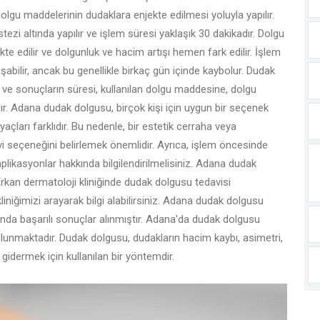
 dolgu maddelerinin dudaklara enjekte edilmesi yoluyla yapılır.
ezi altında yapılır ve işlem süresi yaklaşık 30 dakikadır. Dolgu
kte edilir ve dolgunluk ve hacim artışı hemen fark edilir. İşlem
abilir, ancak bu genellikle birkaç gün içinde kaybolur. Dudak
r ve sonuçların süresi, kullanılan dolgu maddesine, dolgu
r. Adana dudak dolgusu, birçok kişi için uygun bir seçenek
tiyaçları farklıdır. Bu nedenle, bir estetik cerraha veya
i seçeneğini belirlemek önemlidir. Ayrıca, işlem öncesinde
likasyonlar hakkında bilgilendirilmelisiniz. Adana dudak
Erkan dermatoloji kliniğinde dudak dolgusu tedavisi
iniğimizi arayarak bilgi alabilirsiniz. Adana dudak dolgusu
unda başarılı sonuçlar alınmıştır. Adana'da dudak dolgusu
ulunmaktadır. Dudak dolgusu, dudakların hacim kaybı, asimetri,
i gidermek için kullanılan bir yöntemdir.