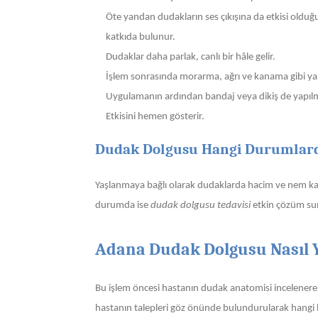
Öte yandan dudakların ses çıkışına da etkisi oldu
katkıda bulunur.
Dudaklar daha parlak, canlı bir hâle gelir.
İşlem sonrasında morarma, ağrı ve kanama gibi ya
Uygulamanın ardından bandaj veya dikiş de yapılmaz
Etkisini hemen gösterir.
Dudak Dolgusu Hangi Durumlarda
Yaşlanmaya bağlı olarak dudaklarda hacim ve nem kaybı
durumda ise
dudak dolgusu tedavisi
etkin çözüm su
Adana Dudak Dolgusu Nasıl Y
Bu işlem öncesi hastanın dudak anatomisi incelenerek 
hastanın talepleri göz önünde bulundurularak hangi böl