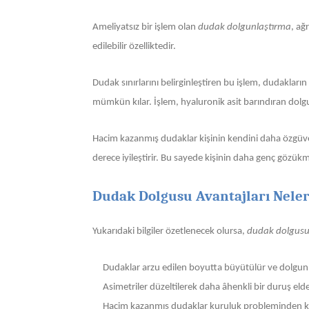
Ameliyatsız bir işlem olan
dudak dolgunlaştırma
, ağ
edilebilir özelliktedir.
Dudak sınırlarını belirginleştiren bu işlem, dudaklar
mümkün kılar. İşlem, hyaluronik asit barındıran dolgu 
Hacim kazanmış dudaklar kişinin kendini daha özgüve
derece iyileştirir. Bu sayede kişinin daha genç gözü
Dudak Dolgusu Avantajları Neler
Yukarıdaki bilgiler özetlenecek olursa,
dudak dolgusu
Dudaklar arzu edilen boyutta büyütülür ve dolgun 
Asimetriler düzeltilerek daha âhenkli bir duruş elde 
Hacim kazanmış dudaklar kuruluk probleminden kurtu