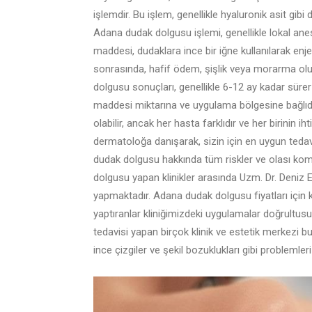
işlemdir. Bu işlem, genellikle hyaluronik asit gibi
Adana dudak dolgusu işlemi, genellikle lokal anest
maddesi, dudaklara ince bir iğne kullanılarak enje
sonrasında, hafif ödem, şişlik veya morarma oluş
dolgusu sonuçları, genellikle 6-12 ay kadar süre
maddesi miktarına ve uygulama bölgesine bağlıdı
olabilir, ancak her hasta farklıdır ve her birinin ih
dermatoloğa danışarak, sizin için en uygun tedav
dudak dolgusu hakkında tüm riskler ve olası komp
dolgusu yapan klinikler arasında Uzm. Dr. Deniz 
yapmaktadır. Adana dudak dolgusu fiyatları için kl
yaptıranlar kliniğimizdeki uygulamalar doğrultus
tedavisi yapan birçok klinik ve estetik merkezi b
ince çizgiler ve şekil bozuklukları gibi problemler