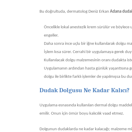
Bu doğrultuda, dermatolog Deniz Erkan
Adana duda
Öncelikle lokal anestezik krem sürülür ve böylece 
engeller.
Daha sonra ince uçlu bir iğne kullanılarak dolgu mad
İşlem kısa sürer. Cerrahi bir uygulamaya gerek du
Kullanılacak dolgu malzemesinin oranı dudakta isten
Uygulamanın ardından hasta günlük yaşantısına ger
dolgu ile birlikte farklı işlemler de yapılmışsa bu d
Dudak Dolgusu Ne Kadar Kalıcı?
Uygulama esnasında kullanılan dermal dolgu maddele
emilir. Onun için ömür boyu kalıcılık vaad etmez.
Dolgunun dudaklarda ne kadar kalacağı; malzeme mik