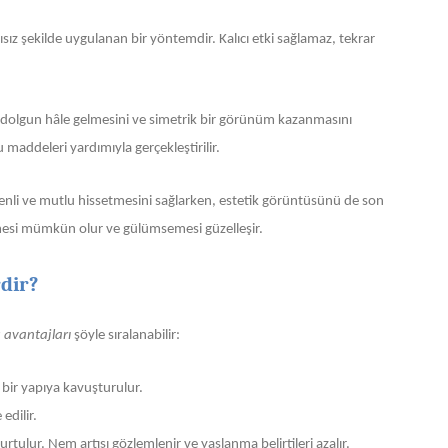
rısız şekilde uygulanan bir yöntemdir. Kalıcı etki sağlamaz, tekrar
ın dolgun hâle gelmesini ve simetrik bir görünüm kazanmasını
maddeleri yardımıyla gerçekleştirilir.
nli ve mutlu hissetmesini sağlarken, estetik görüntüsünü de son
kmesi mümkün olur ve gülümsemesi güzelleşir.
dir?
 avantajları
şöyle sıralanabilir:
bir yapıya kavuşturulur.
edilir.
lur. Nem artışı gözlemlenir ve yaşlanma belirtileri azalır.