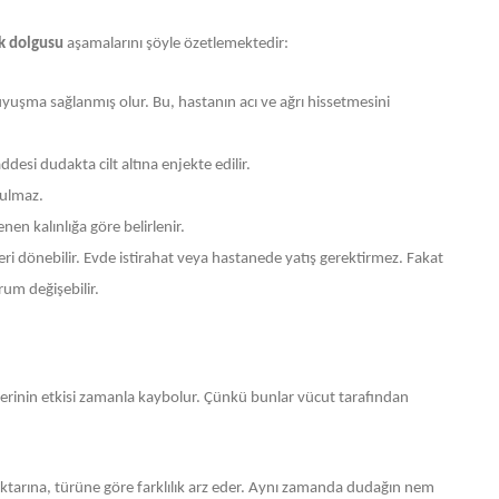
k dolgusu
aşamalarını şöyle özetlemektedir:
uyuşma sağlanmış olur. Bu, hastanın acı ve ağrı hissetmesini
desi dudakta cilt altına enjekte edilir.
yulmaz.
en kalınlığa göre belirlenir.
i dönebilir. Evde istirahat veya hastanede yatış gerektirmez. Fakat
urum değişebilir.
rinin etkisi zamanla kaybolur. Çünkü bunlar vücut tarafından
tarına, türüne göre farklılık arz eder. Aynı zamanda dudağın nem