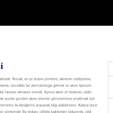
i
tadır. Ancak, en iyi tedavi yöntemi, aknenin ciddiyetine,
edenle, öncelikle bir dermatoloğa gitmek ve akne tipinizin
ir tavsiye almanız önerilir. Ayrıca akne izi tedavisi, cildin
likle yüzde görülen akne izlerinin görünümünü azaltmak için
temimiz ile kliniğimizi arayarak bilgi alabilirsiniz. Adana lazer
bir yöntemdir. Bu tedavi, ciltteki bakterileri öldürerek, cildi