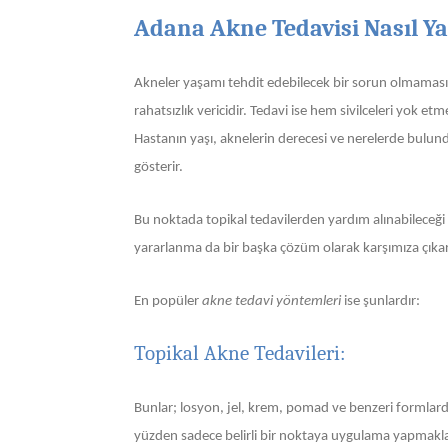
Adana Akne Tedavisi Nasıl Ya
Akneler yaşamı tehdit edebilecek bir sorun olmama
rahatsızlık vericidir. Tedavi ise hem sivilceleri yok 
Hastanın yaşı, aknelerin derecesi ve nerelerde bulund
gösterir.
Bu noktada topikal tedavilerden yardım alınabileceği 
yararlanma da bir başka çözüm olarak karşımıza çıkar
En popüler
akne tedavi yöntemleri
ise şunlardır:
Topikal Akne Tedavileri:
Bunlar; losyon, jel, krem, pomad ve benzeri formlarda u
yüzden sadece belirli bir noktaya uygulama yapmakla 