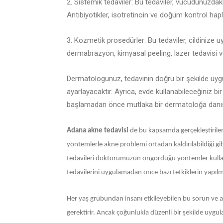
2. Sistemik tedaviler: Bu tedaviler, vücudunuzdaki
Antibiyotikler, isotretinoin ve doğum kontrol hapla
3. Kozmetik prosedürler: Bu tedaviler, cildinize 
dermabrazyon, kimyasal peeling, lazer tedavisi veya
Dermatologunuz, tedavinin doğru bir şekilde uygu
ayarlayacaktır. Ayrıca, evde kullanabileceğiniz bir 
başlamadan önce mutlaka bir dermatoloğa danış
Adana akne tedavisi
de bu kapsamda gerçekleştirilen f
yöntemlerle akne problemi ortadan kaldırılabildiği gib
tedavileri doktorumuzun öngördüğü yöntemler kulla
tedavilerini uygulamadan önce bazı tetkiklerin yapılm
Her yaş grubundan insanı etkileyebilen bu sorun ve 
gerektirir. Ancak çoğunlukla düzenli bir şekilde uygulana