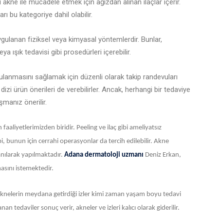
 akne ile mücadele etmek için ağızdan alınan ilaçlar içerir.
rı bu kategoriye dahil olabilir.
uygulanan fiziksel veya kimyasal yöntemlerdir. Bunlar,
 ışık tedavisi gibi prosedürleri içerebilir.
lanmasını sağlamak için düzenli olarak takip randevuları
dizi ürün önerileri de verebilirler. Ancak, herhangi bir tedaviye
manız önerilir.
aaliyetlerimizden biridir. Peeling ve ilaç gibi ameliyatsız
i, bunun için cerrahi operasyonlar da tercih edilebilir. Akne
nılarak yapılmaktadır.
Adana dermatoloji uzmanı
Deniz Erkan,
asını istemektedir.
aknelerin meydana getirdiği izler kimi zaman yaşam boyu tedavi
n tedaviler sonuç verir, akneler ve izleri kalıcı olarak giderilir.